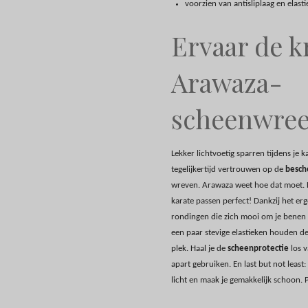
voorzien van antisliplaag en elast
Ervaar de k
Arawaza-
scheenwre
Lekker lichtvoetig sparren tijdens je k
tegelijkertijd vertrouwen op de
besch
wreven. Arawaza weet hoe dat moet.
karate passen perfect! Dankzij het e
rondingen die zich mooi om je benen 
een paar stevige elastieken houden d
plek. Haal je de
scheenprotectie
los v
apart gebruiken. En last but not least
licht en maak je gemakkelijk schoon. P