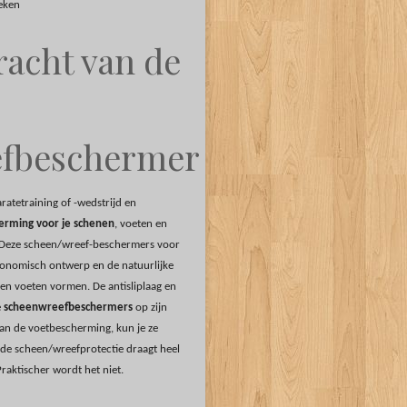
ieken
racht van de
efbeschermer
aratetraining of -wedstrijd en
erming voor je schenen
, voeten en
 Deze scheen/wreef-beschermers voor
rgonomisch ontwerp en de natuurlijke
en voeten vormen. De antisliplaag en
e
scheenwreefbeschermers
op zijn
an de voetbescherming, kun je ze
: de scheen/wreefprotectie draagt heel
raktischer wordt het niet.