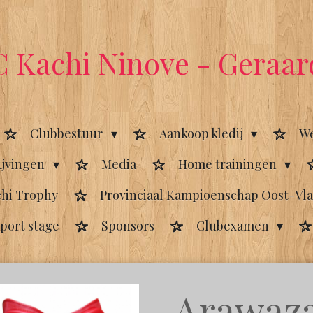
 Kachi Ninove - Geraa
Clubbestuur
Aankoop kledij
We
ijvingen
Media
Home trainingen
chi Trophy
Provinciaal Kampioenschap Oost-Vl
port stage
Sponsors
Clubexamen
Arawaz