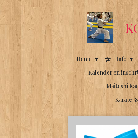
Ga
direct
naar
KC
de
hoofdinhoud
Home
Info
Kalender en inschr
Maitoshi Ka
Karate-S