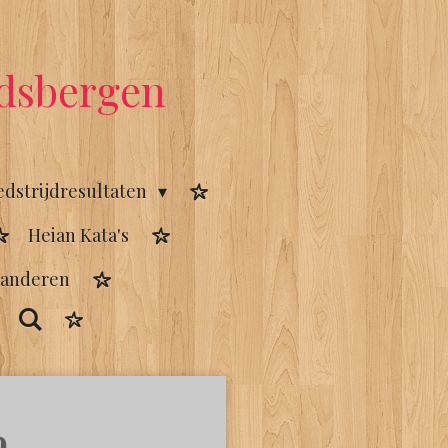
rdsbergen
dstrijdresultaten
Heian Kata's
aanderen
a