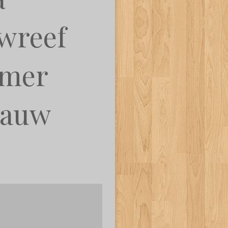
wreef
rmer
lauw