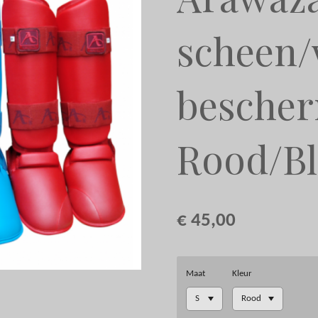
scheen/
besche
Rood/B
€ 45,00
Maat
Kleur